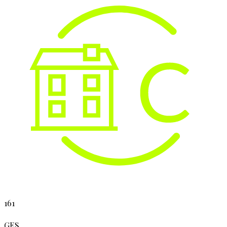
161
GES