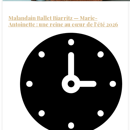
Malandain Ballet Biarritz — Marie-
Antoinette : une reine au cœur de l’été 2026